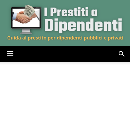
iprestitiadipendenti.it