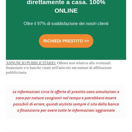
direttamente a casa. 100%
ONLINE
Oltre il 97% di soddisfazione dei nostri clienti
RICHIEDI PRESTITO >>
ANNUNCIO PUBBLICITARIO:
Offerta non relativa alle eventuali
finanziarie e/o banche citate nell'articolo ma trattasi di affiliazione
pubblicitaria
Le informazioni circa le offerte di prestito sono simulazioni e
sono per natura cangianti nel tempo e potrebbero essere
passibili di errore, quindi visitate sempre il sito della banca
o finanziaria per avere tutte le informazioni aggiornate